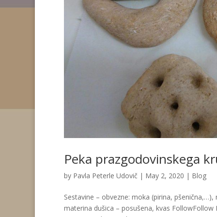
Peka prazgodovinskega k
by
Pavla Peterle Udovič
|
May 2, 2020
|
Blog
Sestavine – obvezne: moka (pirina, pšenična,…), 
materina dušica – posušena, kvas FollowFollow