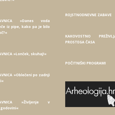
ROJSTNODNEVNE ZABAVE
LAVNICA »Danes voda
eče iz pipe, kako pa je bilo
oč?«
KAKOVOSTNO PREŽIVLJ
PROSTEGA ČASA
AVNICA »Lonček, skuhaj!«
POČITNIŠKI PROGRAMI
VNICA »Oblečeni po zadnji
i«
AVNICA »Življenje v
zgodovini«