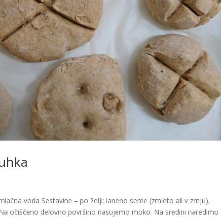
ruhka
mlačna voda Sestavine – po želji: laneno seme (zmleto ali v zrnju),
 Na očiščeno delovno površino nasujemo moko. Na sredini naredimo