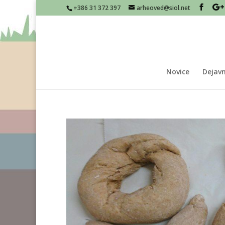
+386 31 372 397
arheoved@siol.net
Novice
Dejavn