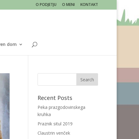
O PODJETJU
O MENI
KONTAKT
ven dom
Recent Posts
Peka prazgodovinskega
kruhka
Praznik situl 2019
Claustrin venček