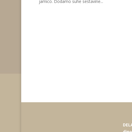
jamico. Dodamo suhe sestavine...
DELA
din