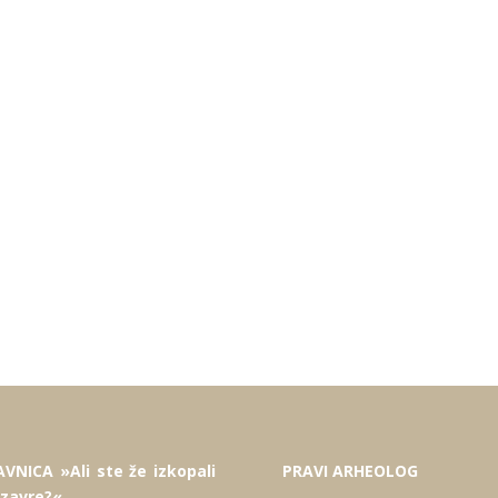
VNICA »Ali ste že izkopali
PRAVI ARHEOLOG
ozavre?«