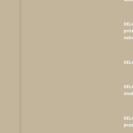
DE
prit
nek
DEL
DELA
mod
DEL
pra